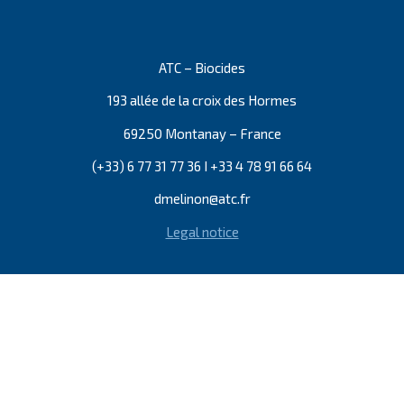
ATC – Biocides
193 allée de la croix des Hormes
69250 Montanay – France
(+33) 6 77 31 77 36 I +33 4 78 91 66 64
dmelinon@atc.fr
Legal notice